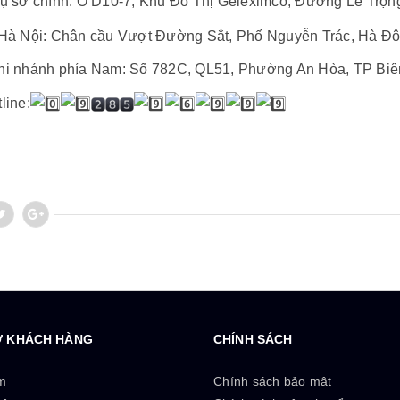
ụ sở chính: Ô D10-7, Khu Đô Thị Geleximco, Đường Lê Trọ
Hà Nội: Chân cầu Vượt Đường Sắt, Phố Nguyễn Trác, Hà Đô
i nhánh phía Nam: Số 782C, QL51, Phường An Hòa, TP Biên
line:
Ợ KHÁCH HÀNG
CHÍNH SÁCH
m
Chính sách bảo mật