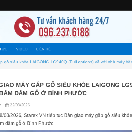
 TỨC
VIDEO
LIÊN HỆ
p gỗ siêu khỏe LAIGONG LG940Q (Full options) về với nhà máy b
GIAO MÁY GẮP GỖ SIÊU KHỎE LAIGONG LG9
BĂM DĂM GỖ Ở BÌNH PHƯỚC
y
22/03/2026
8/03/2026, Starex VN tiếp tục Bàn giao máy gắp gỗ siêu khỏ
m dăm gỗ ở Bình Phước