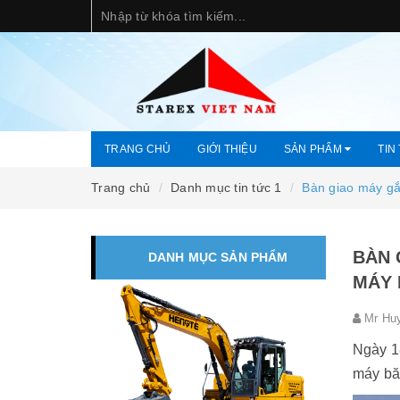
TRANG CHỦ
GIỚI THIỆU
SẢN PHẨM
TIN
Trang chủ
Danh mục tin tức 1
Bàn giao máy gắ
BÀN 
DANH MỤC SẢN PHẨM
MÁY 
Mr Hu
Ngày 1
máy bă