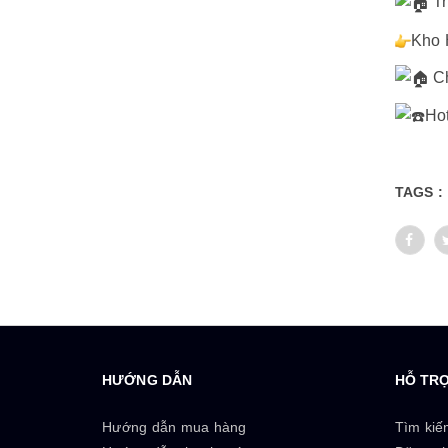
Tr
Kho 
Ch
Hot
TAGS :
HƯỚNG DẪN
HỖ TR
Hướng dẫn mua hàng
Tìm kiế