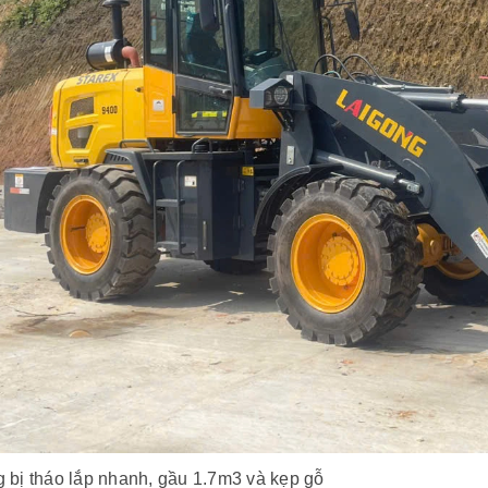
g bị tháo lắp nhanh, gầu 1.7m3 và kẹp gỗ