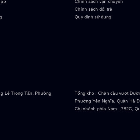
hập
Chính sách vận chuyển
ý
Chính sách đổi trả
g
Quy định sử dụng
ng Lê Trọng Tấn, Phường
Tổng kho :
Chân cầu vượt Đườn
Phường Yên Nghĩa, Quận Hà Đô
Chi nhánh phía Nam :
782C, Qu