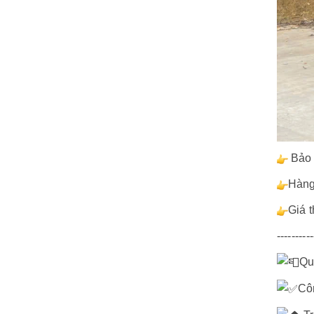
Bảo h
Hàng
Giá 
----------
Qu
Cô