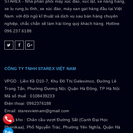
STAREX - Nhà phân phối máy xúc đào, xúc lật, xe nâng hàng,
xe lu rung,lu tĩnh, xe xúc đào, máy san gạt hàng đầu tại Việt
Nam. với đội ngũ kĩ thuật và dịch vụ sau bán hàng chuyên
nghiệp, chắc chắn sẽ làm hài lòng quý khách hàng. Hotline:
096.237.6188.
CÔNG TY TNHH STAREX VIỆT NAM
VPGD :
Liền Kề D10-7, Khu Đô Thị Geleximco, Đường Lê
Trọng Tấn, Phường Dương Nội, Quận Hà Đông, TP Hà Nội.
Mã số thuế :
0108439233
Điện thoại: 0962376188
Email: starexvietnam@gmail.com
Tổng kho :
Chân cầu vượt Đường Sắt (Cạnh Đại Học
Phenikaa), Phố Nguyễn Trác, Phường Yên Nghĩa, Quận Hà