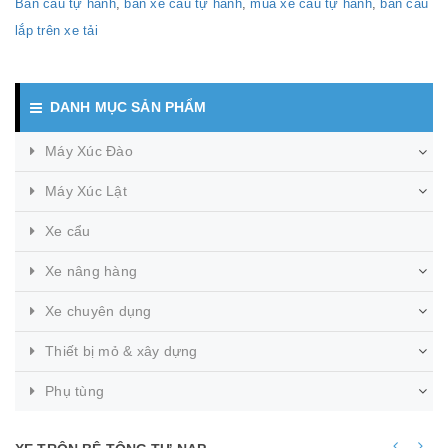
Bán cẩu tự hành
,
bán xe cẩu tự hành
,
mua xe cẩu tự hành
,
bán cẩu
lắp trên xe tải
DANH MỤC SẢN PHẨM
Máy Xúc Đào
Máy Xúc Lật
Xe cẩu
Xe nâng hàng
Xe chuyên dụng
Thiết bị mỏ & xây dựng
Phụ tùng