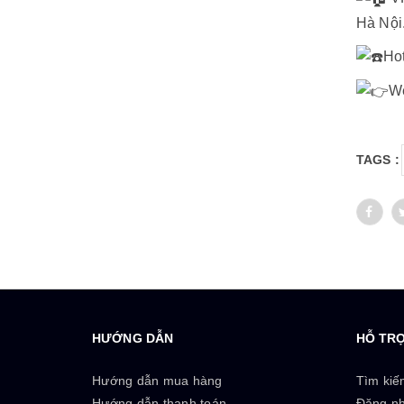
Hà Nội
Hot
We
TAGS :
HƯỚNG DẪN
HỖ TR
Hướng dẫn mua hàng
Tìm kiế
Hướng dẫn thanh toán
Đăng n