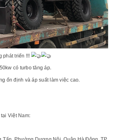
phát triển !!!
kw có turbo tăng áp.
g ổn định và áp suất làm việc cao.
tại Việt Nam:
ng Tấn, Phường Dương Nội, Quận Hà Đông, TP