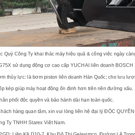
c Quý Công Ty khai thác máy hiệu quả & công việc ngày càng 
75X sử dụng động cơ cao cấp YUCHAI liên doanh BOSCH 50
m thủy lực: là bơm piston liên doanh Hàn Quốc; cho lưu lượn
p kép giúp máy hoạt động ổn định hơn trên nền đường xấu.
ân phối độc quyền và bảo hành dài hạn toàn quốc.
Khách hàng quan tâm, xin vui lòng liên hệ đại lý ĐỘC QUYỀN 
ng Ty TNHH Starex Việt Nam.
GD: Liền Kề D10-7, Khu Đô Thị Geleximco, Đường Lê Trọ