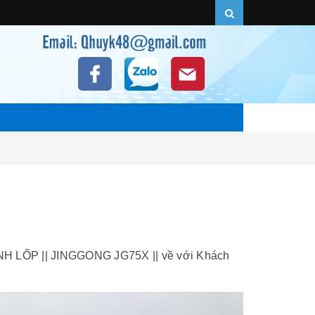
H LỐP || JINGGONG JG75X || về với Khách