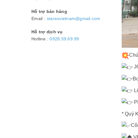
Hỗ trợ bán hàng
Email :
starexvietnam@gmail.com
Hỗ trợ dịch vụ
Hotline :
0928.59.69.99
Chú
JG
Bơ
Lố
Ph
* Quý 
Cô
VP