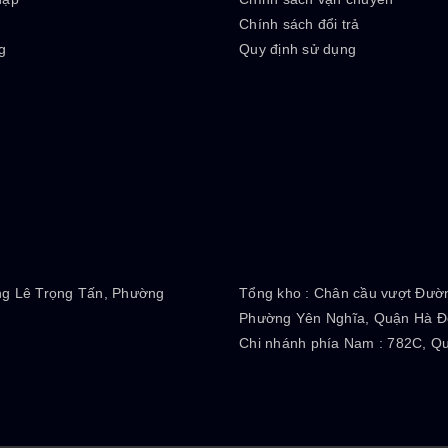
ý
Chính sách đổi trả
g
Quy định sử dụng
ng Lê Trọng Tấn, Phường
Tổng kho :
Chân cầu vượt Đườn
Phường Yên Nghĩa, Quận Hà Đô
Chi nhánh phía Nam :
782C, Qu