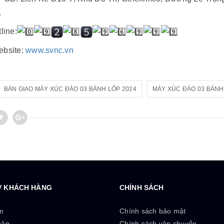
.
line:
bsite:
www.svnc.vn
BÀN GIAO MÁY XÚC ĐÀO 03 BÁNH LỐP 2024
MÁY XÚC ĐÀO 03 BÁNH
Ợ KHÁCH HÀNG
CHÍNH SÁCH
m
Chính sách bảo mật
hập
Chính sách vận chuyển