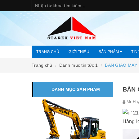
TRANG CHỦ
GIỚI THIỆU
SẢN PHẨM
TIN
Trang chủ
Danh mục tin tức 1
BÀN GIAO MÁY 
BÀN 
DANH MỤC SẢN PHẨM
Mr Hu
21
Hàng l