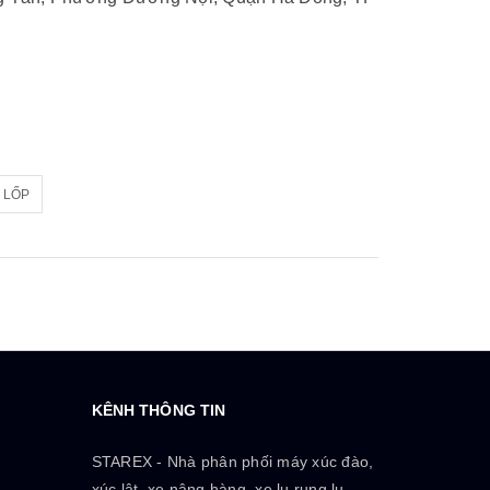
 LỐP
KÊNH THÔNG TIN
STAREX - Nhà phân phối máy xúc đào,
xúc lật, xe nâng hàng, xe lu rung,lu