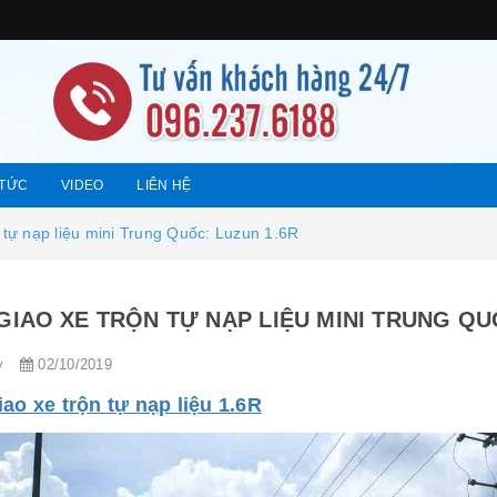
 TỨC
VIDEO
LIÊN HỆ
 tự nạp liệu mini Trung Quốc: Luzun 1.6R
GIAO XE TRỘN TỰ NẠP LIỆU MINI TRUNG QU
y
02/10/2019
ao xe trộn tự nạp liệu 1.6R