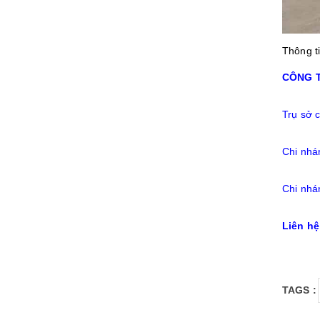
Thông ti
CÔNG T
Trụ sở 
Chi nhá
Chi nh
Liên h
TAGS :