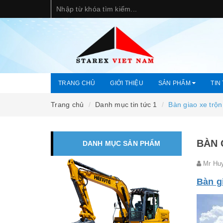
TRANG CHỦ
GIỚI THIỆU
SẢN PHẨM
TIN
Trang chủ
Danh mục tin tức 1
Bàn giao xe trộn
BÀN 
DANH MỤC SẢN PHẨM
Mr Hu
Bàn gi