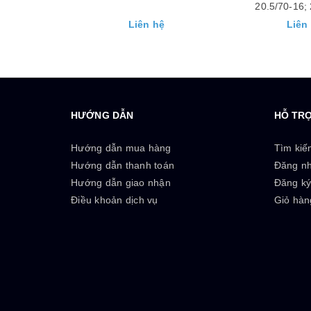
20.5/70-16; 23.5/70-16;
17.5-25, 20.
16/70-20; 16/70-24
hệ
Liên hệ
Liên
HƯỚNG DẪN
HỖ TR
Hướng dẫn mua hàng
Tìm kiế
Hướng dẫn thanh toán
Đăng n
Hướng dẫn giao nhận
Đăng k
Điều khoản dịch vụ
Giỏ hàn