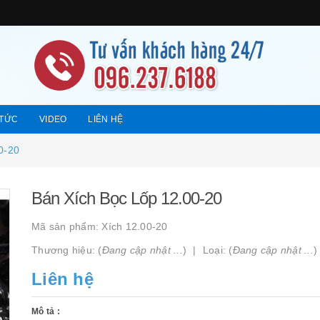
 TỨC
VIDEO
LIÊN HỆ
0-20
Bán Xích Bọc Lốp 12.00-20
Mã sản phẩm:
Xích 12.00-20
Thương hiệu: (
Đang cập nhật ...
)
Loại: (
Đang cập nhật ...
)
Liên hệ
Mô tả :