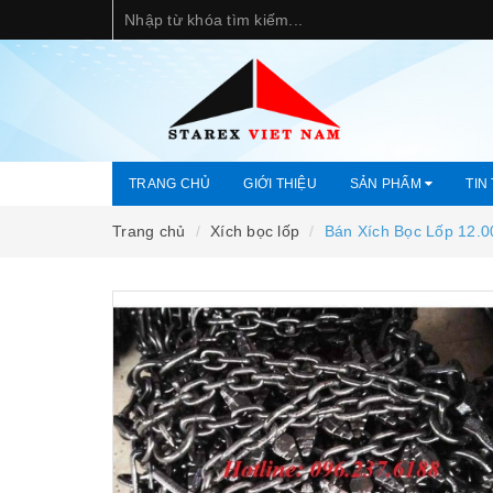
TRANG CHỦ
GIỚI THIỆU
SẢN PHẨM
TIN
Trang chủ
Xích bọc lốp
Bán Xích Bọc Lốp 12.0