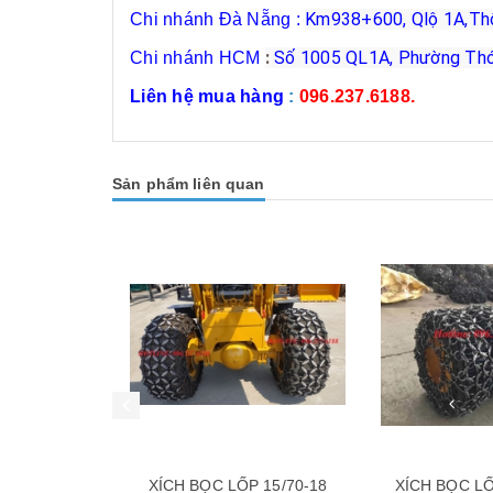
Km938+600, Qlộ 1A,Thô
Chi nhánh Đà Nẵng :
:
Số 1005 QL1A, Phường Thới 
Chi nhánh HCM
Liên hệ mua hàng
:
096.237.6188.
Sản phẩm liên quan
 15/70-18
XÍCH BỌC LỐP CÁC LOẠI
XÍCH BỌC L