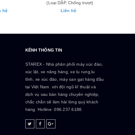
 Chống trượt)
n hệ
Liên hệ
Li
KÊNH THÔNG TIN
STAREX - Nhà phân phối máy xúc đào,
xúc lật, xe nâng hàng, xe lu rung,lu
tĩnh, xe xúc đào, máy san gạt hàng đầu
tại Việt Nam. với đội ngũ kĩ thuật và
dịch vụ sau bán hàng chuyên nghiệp,
chắc chắn sẽ làm hài lòng quý khách
hàng. Hotline: 096.237.6188.