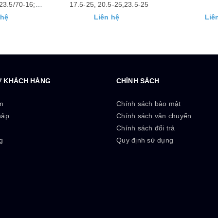
5-25,23.5-25
(Loại DẬP,
 hệ
Liên hệ
Liê
Ợ KHÁCH HÀNG
CHÍNH SÁCH
m
Chính sách bảo mật
hập
Chính sách vận chuyển
ý
Chính sách đổi trả
g
Quy định sử dụng