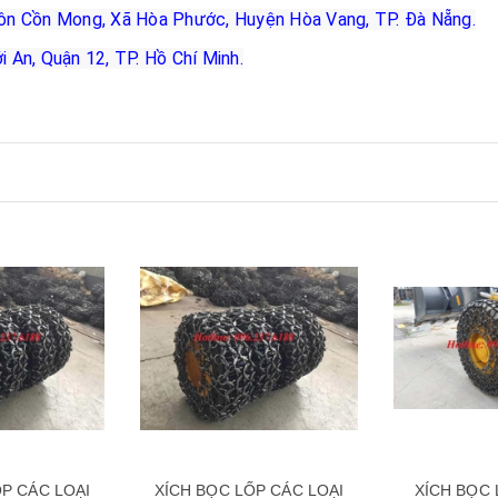
n Cồn Mong, Xã Hòa Phước, Huyện Hòa Vang, TP. Đà Nẵng.
An, Quận 12, TP. Hồ Chí Minh.
Xem nhanh
Xem nhanh
ỐP CÁC LOẠI
XÍCH BỌC LỐP 1200-24
Xích Bọc Lốp 