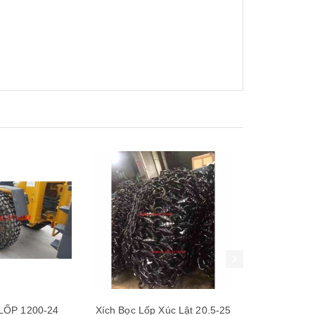
Xem nhanh
Xem nhanh
Xúc Lật 20.5-25
Xích bọc lốp các loại
Xích Bọc