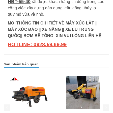
HBT-55-40
rất được khách hàng tin dùng trong các
công việc xây dựng dân dụng, cầu cống, thủy lợi
quy mô vừa và nhỏ.
MỌI THÔNG TIN CHI TIẾT VỀ MÁY XÚC LẬT ||
MÁY XÚC ĐÀO || XE NÂNG || XE LU TRUNG
QUỐC|| BƠM BÊ TÔNG- XIN VUI LÒNG LIÊN HỆ
:
HOTLINE:
0928.59.69.99
Sản phẩm liên quan