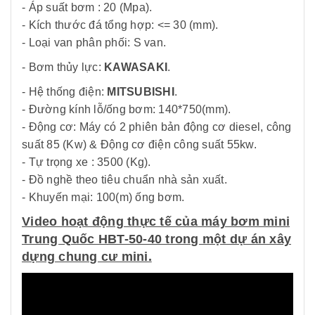
- Áp suất bơm : 20 (Mpa).
- Kích thước đá tổng hợp: <= 30 (mm).
- Loại van phân phối: S van.
- Bơm thủy lực:
KAWASAKI
.
- Hệ thống điện:
MITSUBISHI
.
- Đường kính lỗ/ống bơm: 140*750(mm).
- Động cơ: Máy có 2 phiên bản động cơ diesel, công
suất 85 (Kw) & Động cơ điện công suất 55kw.
- Tự trọng xe : 3500 (Kg).
- Đồ nghề theo tiêu chuẩn nhà sản xuất.
- Khuyến mại: 100(m) ống bơm.
Video hoạt động thực tế của máy bơm mini
Trung Quốc HBT-50-40 trong một dự án xây
dựng chung cư mini.