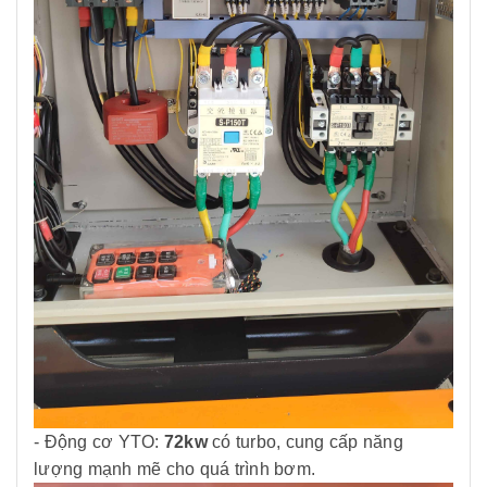
- Động cơ YTO:
72kw
có turbo, cung cấp năng
lượng mạnh mẽ cho quá trình bơm.