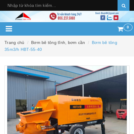
0
Trang chủ
Bơm bê tông tĩnh, bơm cần
Bơm bê tông
35m3/h HBT-55-40