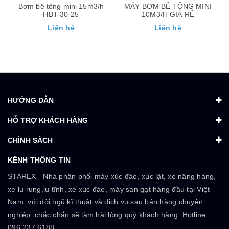
Bơm bê tông mini 15m3/h
MÁY BƠM BÊ TÔNG MINI
HBT-30-25
10M3/H GIÁ RẺ
Liên hệ
Liên hệ
HƯỚNG DẪN
HỖ TRỢ KHÁCH HÀNG
CHÍNH SÁCH
KÊNH THÔNG TIN
STAREX - Nhà phân phối máy xúc đào, xúc lật, xe nâng hàng,
xe lu rung,lu tĩnh, xe xúc đào, máy san gạt hàng đầu tại Việt
Nam. với đội ngũ kĩ thuật và dịch vụ sau bán hàng chuyên
nghiệp, chắc chắn sẽ làm hài lòng quý khách hàng. Hotline:
096.237.6188.