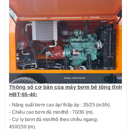
T
hông số cơ bản của máy bơm bê tông tĩnh
HBT-55-40:
- Năng suất bơm cao áp/ thấp áp : 35/25 (m3/h).
- Chiều cao bơm đá mịn/thô : 70/30 (m).
- Cự ly bơm đá mịn/thô theo chiều ngang :
450/150 (m).