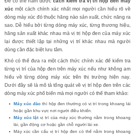
Để có thể nắm được
cách kiểm tra vị trí hộp đen máy
xúc
một cách chính xác nhất mọi người cần hiểu rõ về
dòng máy xúc đó thuộc hãng nào sản xuất, chức năng ra
sao. Dễ hiểu bởi từng dòng máy xúc, từng thương hiệu,
hãng sản xuất khác nhau mà vị trị hộp đen của máy xúc
lại được thiết lập tại những vị trí khác nhau mà người
dùng cần đặc biệt lưu tâm.
Khó có thể đưa ra một cách thức chính xác để kiểm tra
từng vị trí của hộp đen trên máy xúc nếu như không am
hiểu về từng dòng máy xúc trên thị trường hiện nay.
Dưới đây sẽ là mô tả tổng quát về vị trí hộp đen trên các
dòng máy xúc phổ biến mà mọi người có thể tham khảo:
Máy xúc đào
thì hộp đen thường có vị trí trong khoang lái
hoặc gần khu vực nơi người điều khiển.
Máy xúc lật
vị trí của máy xúc thường nằm trong khoang
lái, gần động cơ hoặc gần chỗ người lái xe.
Máy xúc cần cẩu vị trí hộp đen có thể nằm trong khoang