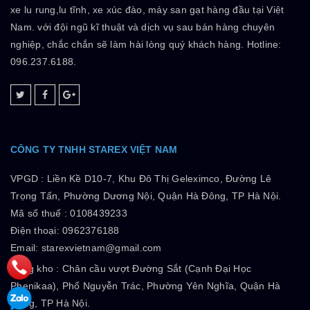
xe lu rung,lu tĩnh, xe xúc đào, máy san gạt hàng đầu tại Việt
Nam. với đội ngũ kĩ thuật và dịch vụ sau bán hàng chuyên
nghiệp, chắc chắn sẽ làm hài lòng quý khách hàng. Hotline:
096.237.6188.
CÔNG TY TNHH STAREX VIỆT NAM
VPGD :
Liền Kề D10-7, Khu Đô Thị Geleximco, Đường Lê
Trọng Tấn, Phường Dương Nội, Quận Hà Đông, TP Hà Nội.
Mã số thuế :
0108439233
Điện thoại: 0962376188
Email: starexvietnam@gmail.com
Tổng kho :
Chân cầu vượt Đường Sắt (Cạnh Đại Học
Phenikaa), Phố Nguyễn Trác, Phường Yên Nghĩa, Quận Hà
Đông, TP Hà Nội.