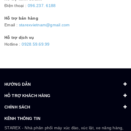
Điện thoại :
096.237. 6188
Hỗ trợ bán hàng
Email :
starexvietnam@gmail.com
Hỗ trợ dịch vụ
Hotline :
0928.59.69.99
HƯỚNG DẪN
HỖ TRỢ KHÁCH HÀNG
CHÍNH SÁCH
KÊNH THÔNG TIN
STAREX - Nhà phân phối máy xúc đào, xúc lật, xe nâng hàng,