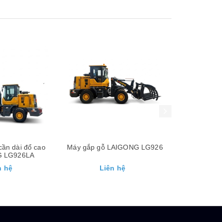
Xem nhanh
Xem nhanh
LAIGONG LG926
Máy xúc đào bánh lốp
Máy xúc đào
BAODING BD95W-9E
JINGGON
n hệ
Liên hệ
Li