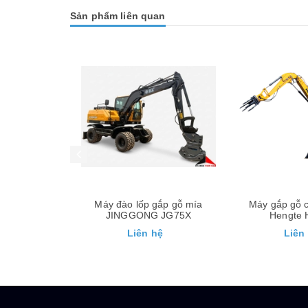
Sản phẩm liên quan
gắp gỗ mía
Máy gắp gỗ chuyên dụng
Máy xúc lật c
 JG75X
Hengte HT215K
LAIGONG
hệ
Liên hệ
Liên