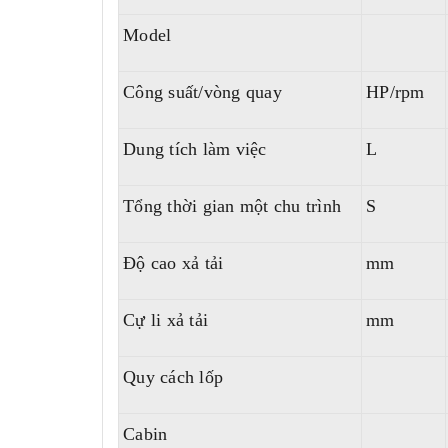
Model
Công suất/vòng quay
HP/rpm
Dung tích làm việc
L
Tổng thời gian một chu trình
S
Độ cao xả tải
mm
Cự li xả tải
mm
Quy cách lốp
Cabin