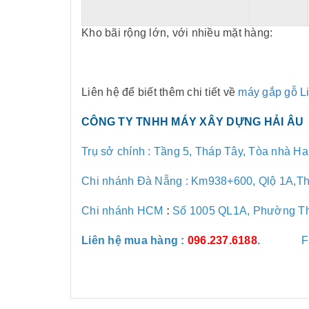
Kho bãi rộng lớn, với nhiều mặt hàng:
Liên hệ để biết thêm chi tiết về
máy gắp gỗ 
CÔNG TY TNHH MÁY XÂY DỰNG HẢI ÂU
Trụ sở chính : Tầng 5, Tháp Tây, Tòa nhà H
Chi nhánh Đà Nẵng :
Km938+600, Qlộ 1A,Th
Chi nhánh HCM
:
Số 1005 QL1A, Phường Thớ
Liên hệ mua hàng
:
096.237.6188
.
F