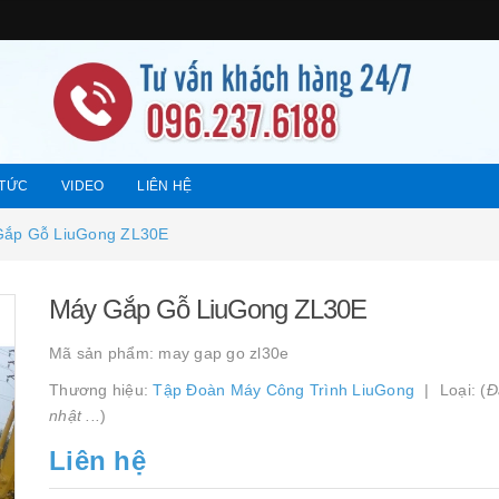
 TỨC
VIDEO
LIÊN HỆ
Gắp Gỗ LiuGong ZL30E
Máy Gắp Gỗ LiuGong ZL30E
Mã sản phẩm:
may gap go zl30e
Thương hiệu:
Tập Đoàn Máy Công Trình LiuGong
Loại: (
Đ
nhật ...
)
Liên hệ