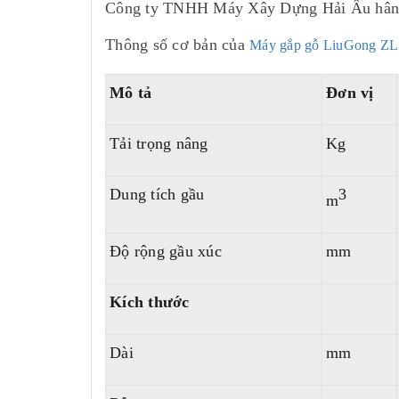
Công ty TNHH Máy Xây Dựng Hải Âu hân hạn
Thông số cơ bản của
Máy gắp gỗ LiuGong Z
Mô tả
Đơn vị
Tải trọng nâng
Kg
Dung tích gầu
3
m
Độ rộng gầu xúc
mm
Kích thước
Dài
mm