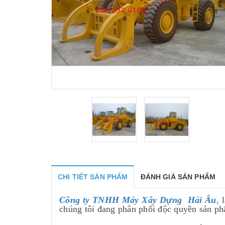
CHI TIẾT SẢN PHẨM
ĐÁNH GIÁ SẢN PHẨM
Công ty TNHH Máy Xây Dựng Hải Âu
,
l
chúng tôi đang phân phối độc quyền sản p