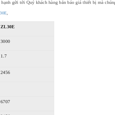
h gửi tới Quý khách hàng bản báo giá thiết bị mà chúng 
,
L30E
ZL30E
3000
1.7
2456
6707