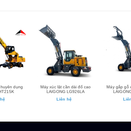
Xem nhanh
Xem nhanh
ần dài đổ cao
Máy gắp gỗ cần dài đổ cao
Máy gắp gỗ 
 LG926LA
LAIGONG LG926LA
 hệ
Liên hệ
Liê