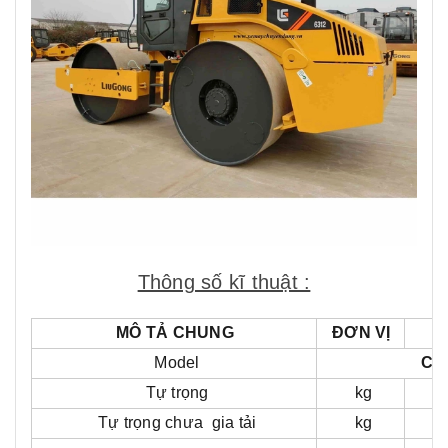
Thông số kĩ thuật :
MÔ TẢ CHUNG
ĐƠN VỊ
Model
CL
Tự trọng
kg
Tự trọng chưa gia tải
kg