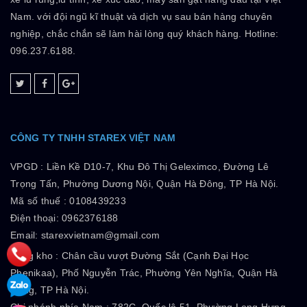
Nam. với đội ngũ kĩ thuật và dịch vụ sau bán hàng chuyên
nghiệp, chắc chắn sẽ làm hài lòng quý khách hàng. Hotline:
096.237.6188.
CÔNG TY TNHH STAREX VIỆT NAM
VPGD :
Liền Kề D10-7, Khu Đô Thị Geleximco, Đường Lê
Trọng Tấn, Phường Dương Nội, Quận Hà Đông, TP Hà Nội.
Mã số thuế :
0108439233
Điện thoại: 0962376188
Email: starexvietnam@gmail.com
Tổng kho :
Chân cầu vượt Đường Sắt (Cạnh Đại Học
Phenikaa), Phố Nguyễn Trác, Phường Yên Nghĩa, Quận Hà
Đông, TP Hà Nội.
Chi nhánh phía Nam :
782C, Quốc lộ 51, Phường Long Hưng,