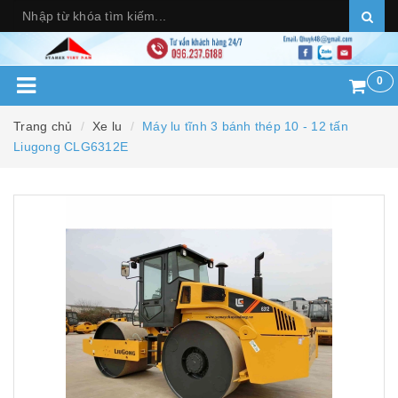
0
Trang chủ
Xe lu
Máy lu tĩnh 3 bánh thép 10 - 12 tấn
Liugong CLG6312E