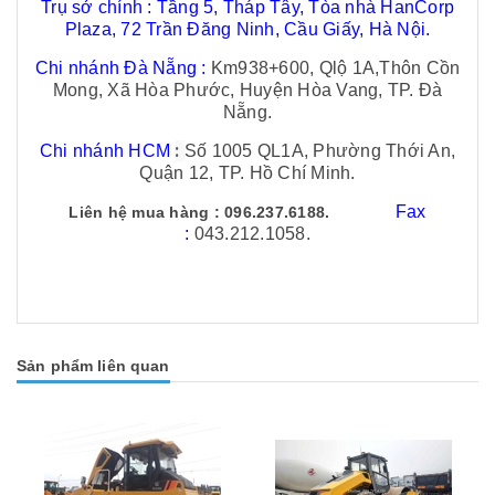
Trụ sở chính : Tầng 5, Tháp Tây, Tòa nhà HanCorp
Plaza, 72 Trần Đăng Ninh, Cầu Giấy, Hà Nội.
Chi nhánh Đà Nẵng :
Km938+600, Qlộ 1A,Thôn Cồn
Mong, Xã Hòa Phước, Huyện Hòa Vang, TP. Đà
Nẵng.
:
Chi nhánh HCM
Số 1005 QL1A, Phường Thới An,
Quận 12, TP. Hồ Chí Minh.
Fax
Liên hệ mua hàng
:
096.237.6188.
:
043.212.1058.
Sản phẩm liên quan