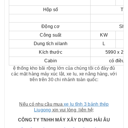
Hộp số
Thủ
Động cơ
Sha
Công suất
KW
Dung tích xilanh
L
Kích thước
5990 x 21
Cabin
có điều 
ệ thống kho bãi rộng lớn của chúng tôi có đày đủ
các mặt hàng máy xúc lật, xe lu, xe nâng hàng, với
trên trên 30 chi nhánh toàn quốc:
Nếu có nhu cầu mua
xe lu tĩnh 3 bánh thép
Liugong
xin vui lòng liên hệ
:
CÔNG TY TNHH MÁY XÂY DỰNG HẢI ÂU