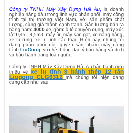
C
ông ty TNHH Máy Xây Dựng Hải Âu
,
là doanh
nghiệp hàng đầu trong lĩnh vực phân phối máy công
trình tại thị trường Việt Nam, với sản phẩm chất
lượng, cùng giá thành cạnh tranh. Sản lượng bán ra
hàng năm:
4000
xe, gồm: ô tô chuyên dụng, máy xúc
lật 0,45 - 4,5m3, máy ủi, máy san gạt, xe nâng hàng,
xe lu rung, xe lu lĩnh các loại...Hiện nay, chúng tôi
đang phân phối độc quyền sản phẩm máy công
trình
LiuGong
, với hệ thống đại lý bán hàng và dịch
vụ bảo hành trong toàn quốc.
Công ty TNHH Máy Xây Dựng Hải Âu hân hạnh giới
xe lu tĩnh 3 bánh thép 12 tấn
thiệu về
Liugong CLG6312
mà chúng tôi hiện đang
cung cấp như sau: