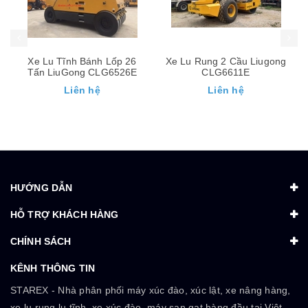
Xe Lu Rung 2 Cầu Liugong
Xe đầm nén rác thải
CLG6611E
Sinomach
Liên hệ
Liên hệ
HƯỚNG DẪN
HỖ TRỢ KHÁCH HÀNG
CHÍNH SÁCH
KÊNH THÔNG TIN
STAREX - Nhà phân phối máy xúc đào, xúc lật, xe nâng hàng,
xe lu rung,lu tĩnh, xe xúc đào, máy san gạt hàng đầu tại Việt