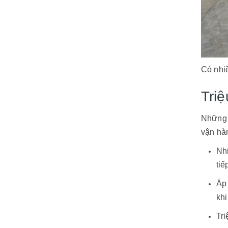
Có nhi
Tri
Những 
vận hàn
Nh
tiế
Áp
khi
Tri