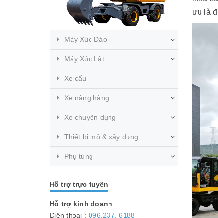
ưu là 
Máy Xúc Đào
Máy Xúc Lật
Xe cẩu
Xe nâng hàng
Xe chuyên dụng
Thiết bị mỏ & xây dựng
Phụ tùng
Hỗ trợ trực tuyến
Hỗ trợ kinh doanh
Điện thoại :
096.237. 6188