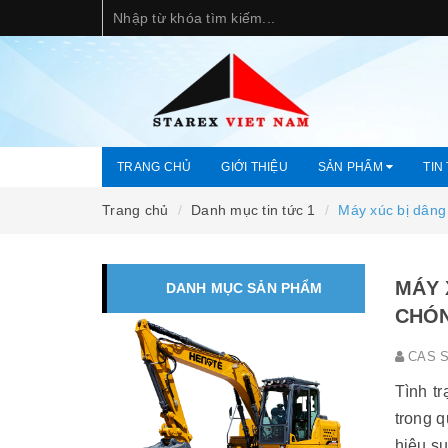
TRANG CHỦ
GIỚI THIỆU
SẢN PHẨM
TIN
Trang chủ
Danh mục tin tức 1
Máy xúc bị dâng
MÁY 
DANH MỤC SẢN PHẨM
CHÓ
CAS S
Tình t
trong 
hiệu s