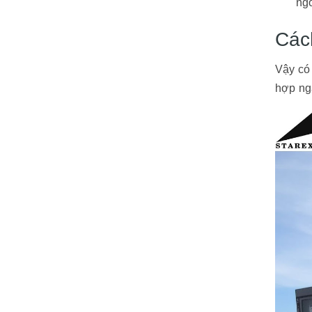
ng
Các
Vậy có 
hợp ng