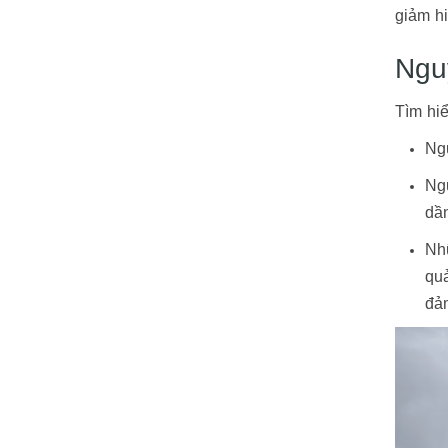
giảm hi
Ngu
Tìm hi
Ngu
Ngu
dần
Nh
quả
đả