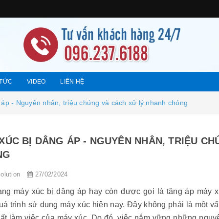
 TỨC
VIDEO
LIÊN HỆ
 áp - Nguyên nhân, triệu chứng và cách xử lý nhanh chóng
XÚC BỊ DÂNG ÁP - NGUYÊN NHÂN, TRIỆU C
NG
olution
27/02/2024
rạng máy xúc bị dâng áp hay còn được gọi là tăng áp máy 
quá trình sử dụng máy xúc hiện nay. Đây không phải là một v
uất làm việc của máy xúc. Do đó, việc nắm vững những nguyê