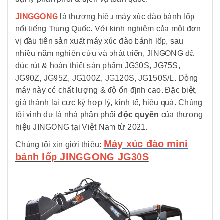
JINGGONG
là thương hiệu máy xúc đào bánh lốp
nổi tiếng Trung Quốc. Với kinh nghiệm của một đơn
vị đầu tiên sản xuất máy xúc đào bánh lốp, sau
nhiều năm nghiên cứu và phát triển, JINGONG đã
đúc rút & hoàn thiệt sản phẩm JG30S, JG75S,
JG90Z, JG95Z, JG100Z, JG120S, JG150S/L. Dòng
máy này có chất lượng & độ ổn định cao. Đặc biệt,
giá thành lại cực kỳ hợp lý, kinh tế, hiệu quả. Chúng
tôi vinh dự là nhà phân phối
độc quyền
của thương
hiệu JINGONG tại Việt Nam từ 2021.
Máy xúc đào mini
Chúng tôi xin giới thiệu:
bánh lốp JINGGONG JG30S