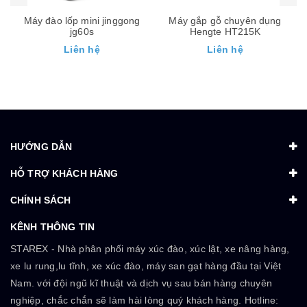
Máy đào lốp mini jinggong
Máy gắp gỗ chuyên dụng
jg60s
Hengte HT215K
Liên hệ
Liên hệ
HƯỚNG DẪN
HỖ TRỢ KHÁCH HÀNG
CHÍNH SÁCH
KÊNH THÔNG TIN
STAREX - Nhà phân phối máy xúc đào, xúc lật, xe nâng hàng,
xe lu rung,lu tĩnh, xe xúc đào, máy san gạt hàng đầu tại Việt
Nam. với đội ngũ kĩ thuật và dịch vụ sau bán hàng chuyên
nghiệp, chắc chắn sẽ làm hài lòng quý khách hàng. Hotline: