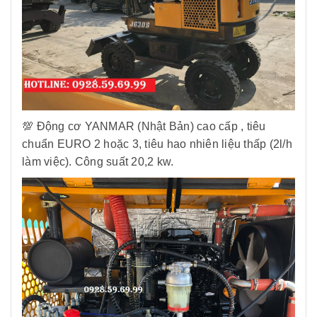
💯 Động cơ YANMAR (Nhật Bản) cao cấp , tiêu
chuẩn EURO 2 hoặc 3, tiêu hao nhiên liệu thấp (2l/h
làm việc). Công suất 20,2 kw.