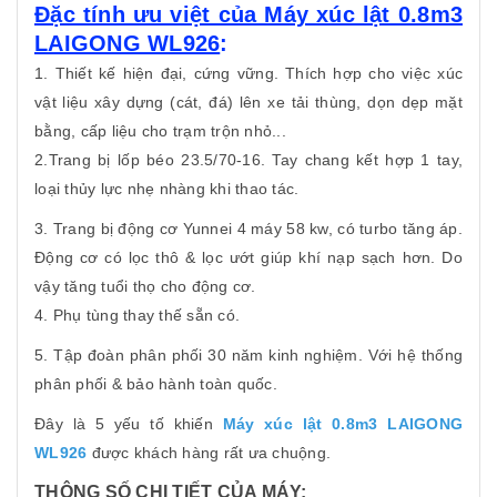
Đặc tính ưu việt của Máy xúc lật 0.8m3
LAIGONG WL926
:
1. Thiết kế hiện đại, cứng vững. Thích hợp cho việc xúc
vật liệu xây dựng (cát, đá) lên xe tải thùng, dọn dẹp mặt
bằng, cấp liệu cho trạm trộn nhỏ...
2.Trang bị lốp béo 23.5/70-16. Tay chang kết hợp 1 tay,
loại thủy lực nhẹ nhàng khi thao tác.
3. Trang bị động cơ Yunnei 4 máy 58 kw, có turbo tăng áp.
Động cơ có lọc thô & lọc ướt giúp khí nạp sạch hơn. Do
vậy tăng tuổi thọ cho động cơ.
4. Phụ tùng thay thế sẵn có.
5. Tập đoàn phân phối 30 năm kinh nghiệm. Với hệ thống
phân phối & bảo hành toàn quốc.
Đây là 5 yếu tố khiến
Máy xúc lật 0.8m3 LAIGONG
WL926
được khách hàng rất ưa chuộng.
THÔNG SỐ CHI TIẾT CỦA MÁY: