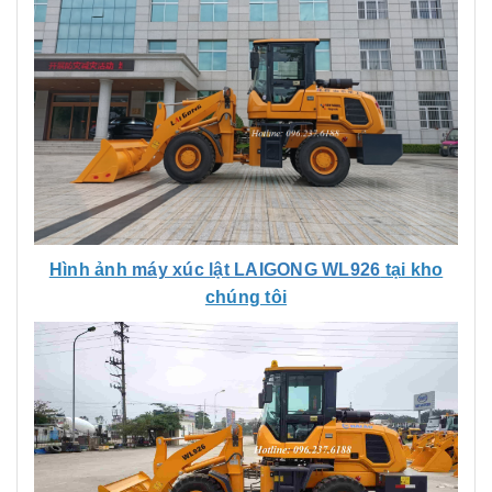
Hình ảnh
máy xúc lật LAIGONG WL926
tại kho
chúng tôi