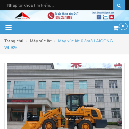
0
Trang chủ
Máy xúc lật
Máy xúc lật 0.8m3 LAIGONG
WL926