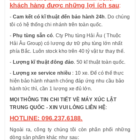
khách hàng được những lợi ích sau
:
-
Cam kết có kĩ thuật đến bảo hành 24h
. Do chúng
tôi có hệ thống chi nhánh trên toàn quốc.
-
Phụ tùng sẵn có
. Cty Phụ tùng Hải Âu ( Thuộc
Hải Âu Group) có lượng dự trữ phụ tùng lớn nhất
phía Bắc. Luôn stock kho trên 40 tỷ vật tư thay thế.
-
Lượng kĩ thuật đông đảo
. 50 kĩ thuật toàn quốc.
-
Lượng xe service nhiều
: 10 xe. Để có thể thực
hiện bảo hành nhanh chóng đáp ứng nhu cầu bảo
hành tức thì, cần 1 lượng xe đủ lớn.
MỌI THÔNG TIN CHI TIẾT VỀ MÁY XÚC LẬT
TRUNG QUỐC
- XIN VUI LÒNG LIÊN HỆ
:
HOTLINE: 096.237.6188.
Ngoài ra, công ty chúng tôi còn phân phối những
dòng sản phẩm khác như sau: