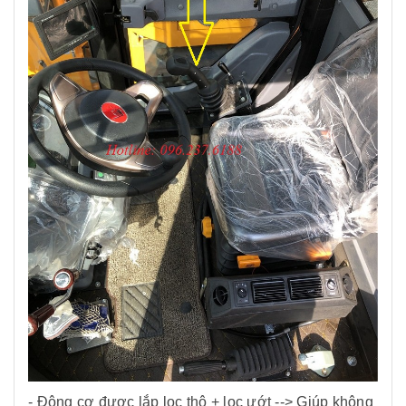
- Động cơ được lắp lọc thô + lọc ướt --> Giúp không