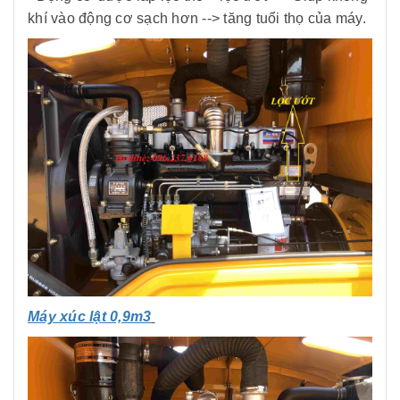
khí vào động cơ sạch hơn --> tăng tuổi thọ của máy.
Máy xúc lật 0,9m3