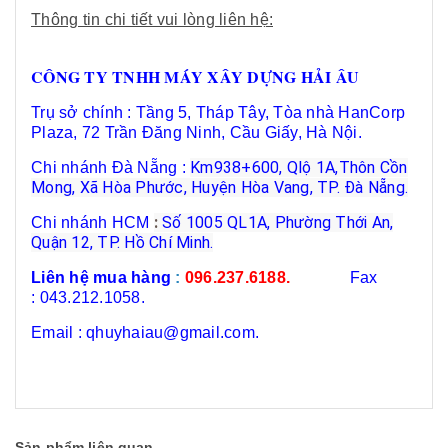
Thông tin chi tiết vui lòng liên hệ:
CÔNG TY TNHH MÁY XÂY DỰNG HẢI ÂU
Trụ sở chính : Tầng 5, Tháp Tây, Tòa nhà HanCorp
Plaza, 72 Trần Đăng Ninh, Cầu Giấy, Hà Nội.
Km938+600, Qlộ 1A,Thôn Cồn
Chi nhánh Đà Nẵng :
Mong, Xã Hòa Phước, Huyện Hòa Vang, TP. Đà Nẵng.
:
Số 1005 QL1A, Phường Thới An,
Chi nhánh HCM
Quận 12, TP. Hồ Chí Minh.
Liên hệ mua hàng
:
096.237.6188.
Fax
:
043.212.1058.
Email : qhuyhaiau@gmail.com.
Sản phẩm liên quan