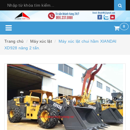
0
Trang chủ
Máy xúc lật
Máy xúc lật chui hầm XIANDAI
XD928 nâng 2 tấn.