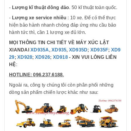
-
Lượng kĩ thuật đông đảo
. 50 kĩ thuật toàn quốc.
-
Lượng xe service nhiều
: 10 xe. Để có thể thực
hiện bảo hành nhanh chóng đáp ứng nhu cầu bảo
hành tức thì, cần 1 lượng xe đủ lớn.
MỌI THÔNG TIN CHI TIẾT VỀ MÁY XÚC LẬT
XIANDAI
XD935A
,
XD935
,
XD935D
;
XD935F
;
XD9
29
;
XD928
;
XD926
;
XD918
- XIN VUI LÒNG LIÊN
HỆ
:
HOTLINE:
096.237.6188.
Ngoài ra, công ty chúng tôi còn phân phối những
dòng sản phẩm chiến lược khác như sau: