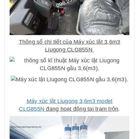
Thông số chi tiết của Máy xúc lật 3,6m3
Liugong CLG855N
Máy xúc lật Liugong 3,6m3 model
CLG855N
đang hoạt động tại trạm trộn
.