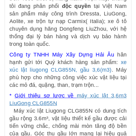
tôi đang phân phối
độc quyền
tại Việt Nam
sản phẩm máy công trình Dressta, LiuGong,
Aolite, xe trộn tự nạp Carmix( Italia); xe ô tô
chuyên dụng hãng Dongfeng LiuZhou, với hệ
thống đại lý bán hàng và dịch vụ bảo hành
trong toàn quốc.
Công ty TNHH Máy Xây Dựng Hải Âu
hân
hạnh gửi tới Quý khách hàng sản phẩm:
xe
xúc lật liugong CLG855N, gầu 3,6(m3)
. Máy
phù hợp cho những công việc xúc vật liệu tại
các mỏ đá, quặng, than, trạm trộn...
*
Giới thiệu sơ lược về
máy xúc lật 3,6m3
LiuGong CLG855N
Máy xúc lật Liugong CLG855N có dung tích
gầu rộng 3.6m³, vật liệu thiết kế gầu được cải
tiến vững chắc, chống mài mòn tăng độ bền
của gầu. Góc thu gầu lớn mang lại hiệu quả