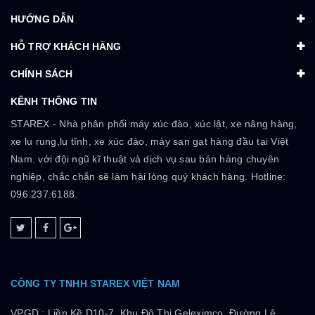
HƯỚNG DẪN
HỖ TRỢ KHÁCH HÀNG
CHÍNH SÁCH
KÊNH THÔNG TIN
STAREX - Nhà phân phối máy xúc đào, xúc lật, xe nâng hàng,
xe lu rung,lu tĩnh, xe xúc đào, máy san gạt hàng đầu tại Việt
Nam. với đội ngũ kĩ thuật và dịch vụ sau bán hàng chuyên
nghiệp, chắc chắn sẽ làm hài lòng quý khách hàng. Hotline:
096.237.6188.
CÔNG TY TNHH STAREX VIỆT NAM
VPGD :
Liền Kề D10-7, Khu Đô Thị Geleximco, Đường Lê