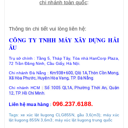
chi nhánh toàn quốc
:
Thông tin chi tiết vui lòng liên hệ:
CÔNG TY TNHH MÁY XÂY DỰNG HẢI
ÂU
Trụ sở chính : Tầng 5, Tháp Tây, Tòa nhà HanCorp Plaza,
72 Trần Đăng Ninh, Cầu Giấy, Hà Nội.
Chi nhánh Đà Nẵng :
Km938+600, Qlộ 1A,Thôn Cồn Mong,
Xã Hòa Phước, Huyện Hòa Vang, TP. Đà Nẵng.
Chi nhánh HCM
:
Số 1005 QL1A, Phường Thới An, Quận
12, TP. Hồ Chí Minh.
096.237.6188.
Liên hệ mua hàng
:
Tags:
xe xúc lật liugong CLG855N, gầu 3,6(m3)
;
máy xúc
lật liugong 855N 3,6m3
;
máy xúc lật liugong trung quốc