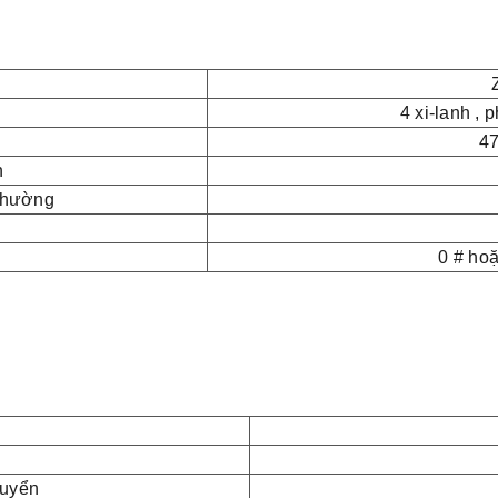
4 xi-lanh , 
4
n
 thường
0 # hoặ
huyển