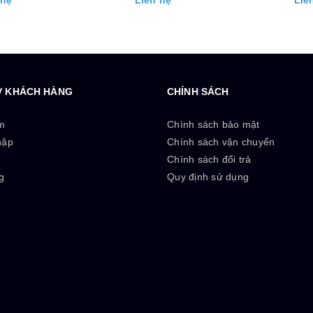
 hệ
Liên hệ
Liê
Ợ KHÁCH HÀNG
CHÍNH SÁCH
m
Chính sách bảo mật
hập
Chính sách vận chuyển
ý
Chính sách đổi trả
g
Quy định sử dụng