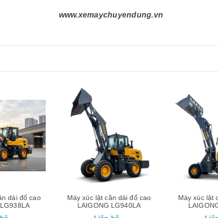
www.xemaychuyendung.vn
Xem nhanh
Xem nhanh
ần dài đổ cao
Máy xúc lật cần dài đổ cao
Máy xúc lật 
 LG940LA
LAIGONG LG926LA
LAIGONG