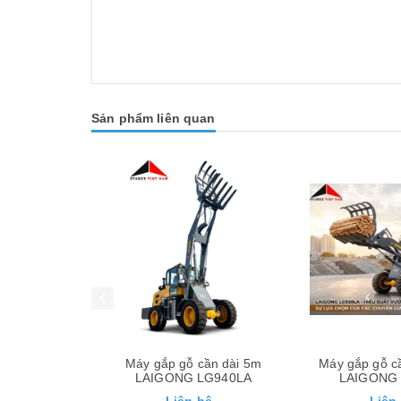
Sản phẩm liên quan
ần dài 5m
Máy gắp gỗ cần dài đổ cao
Máy xúc lật c
LG940LA
LAIGONG LG938LA
LAIGONG