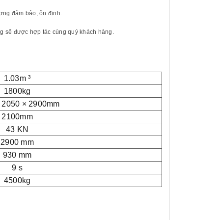
ượng đảm bảo, ổn định.
ong sẽ được hợp tác cùng quý khách hàng.
1.03m ³
1800kg
× 2050 × 2900mm
2100mm
43 KN
2900 mm
930 mm
9 s
4500kg