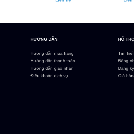
hệ
Liên hệ
Liên
HƯỚNG DẪN
HỖ TR
Hướng dẫn mua hàng
Tìm kiế
Hướng dẫn thanh toán
Đăng n
Hướng dẫn giao nhận
Đăng k
Điều khoản dịch vụ
Giỏ hàn