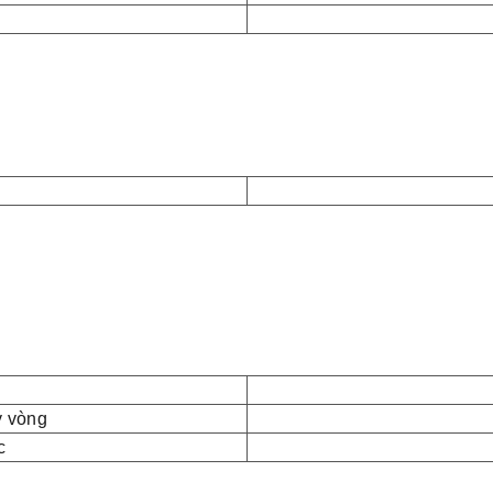
y vòng
c