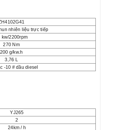
ZH4102G41
phun nhiên liệu trực tiếp
7 kw/2200rpm
270 Nm
200 g/kw.h
3,76 L
c -10 # dầu diesel
YJ265
2
24km / h