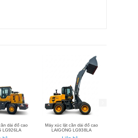
Xem nhanh
Xem nhanh
cần dài đổ cao
Máy gắp gỗ cần dài đổ cao
Máy gắp gỗ
 LG938LA
LAIGONG LG926LA