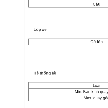
Cầu
Lốp xe
Cỡ lốp
Hệ thống lái
Loại
Min. Bán kính qua
Max. quay gó