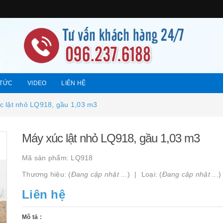
 TỨC
VIDEO
LIÊN HỆ
c lật nhỏ LQ918, gầu 1,03 m3
Máy xúc lật nhỏ LQ918, gầu 1,03 m3
Mã sản phẩm:
LQ918
Thương hiệu: (
Đang cập nhật ...
)
Loại: (
Đang cập nhật ...
)
Liên hệ
Mô tả :