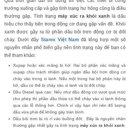
Qua thời gian dài sử dụng thì việc các thiết bị công
trường xuống cấp và gặp tình trạng hư hỏng cũng là điều
thường gặp. Tình trạng
máy xúc ra khói xanh
là dấu
hiệu cho thấy bên trong động cơ đang gặp vấn đề. Khói
xanh được gây ra từ phần dầu bôi trơn động cơ bị đốt
cháy. Dưới đây
Starex Việt Nam
đã tổng hợp một số
nguyên nhân phổ biến gây nên tình trạng này để bạn có
thể tham khảo:
Xupap hoặc xéc măng bị hở: Hai bộ phận xéc măng và
xupap chịu trách nhiệm giúp ngăn dầu bôi trơn động cơ
chảy vào trong xi lanh. Nếu một trong hai bộ phận này bị
hở, dầu có thể bị chảy vào xi lanh và bị đốt cháy.
Dầu Diesel quá cao: Nếu như dầu động cơ vượt quá mức
cho phép thì phần dầu thừa có thể chảy vào xi lanh thông
qua các lỗ thông hơi. Chính vì vậy bạn chỉ nên đổ lượng
dầu vừa phải để không gây tràn bình.
Dầu bôi trơn bị rò rỉ vào buồng đốt: Đây là nguyên nhân
thường gặp nhất gây ra tình trạng
máy xúc ra khói xanh
.