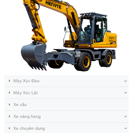
Máy Xúc Đào
Máy Xúc Lật
Xe cẩu
Xe nâng hàng
Xe chuyên dụng