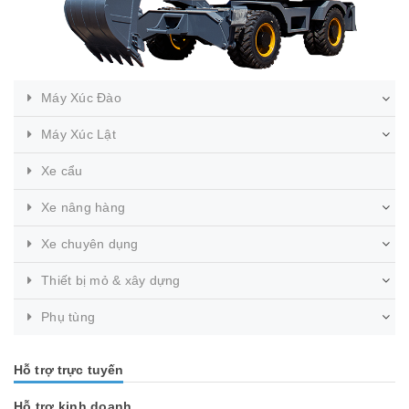
Máy Xúc Đào
Máy Xúc Lật
Xe cẩu
Xe nâng hàng
Xe chuyên dụng
Thiết bị mỏ & xây dựng
Phụ tùng
Hỗ trợ trực tuyến
Hỗ trợ kinh doanh