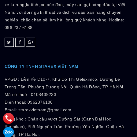
xe lu rung,lu tĩnh, xe xúc đào, máy san gạt hàng đầu tại Việt
Nam. với đội ngũ kĩ thuật và dịch vụ sau bán hàng chuyên
nghiệp, chắc chắn sẽ làm hài lòng quý khách hàng. Hotline:
096.237.6188.
CÔNG TY TNHH STAREX VIỆT NAM
VPGD :
Liền Kề D10-7, Khu Đô Thị Geleximco, Đường Lê
Trọng Tấn, Phường Dương Nội, Quận Hà Đông, TP Hà Nội.
Mã số thuế :
0108439233
Điện thoại: 0962376188
Email: starexvietnam@gmail.com
Tổng kho :
Chân cầu vượt Đường Sắt (Cạnh Đại Học
Phenikaa), Phố Nguyễn Trác, Phường Yên Nghĩa, Quận Hà
Đông, TP Hà Nội.