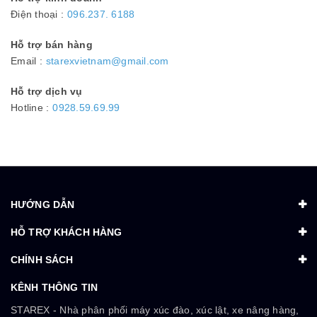
Điện thoại :
096.237. 6188
Hỗ trợ bán hàng
Email :
starexvietnam@gmail.com
Hỗ trợ dịch vụ
Hotline :
0928.59.69.99
HƯỚNG DẪN
HỖ TRỢ KHÁCH HÀNG
CHÍNH SÁCH
KÊNH THÔNG TIN
STAREX - Nhà phân phối máy xúc đào, xúc lật, xe nâng hàng,