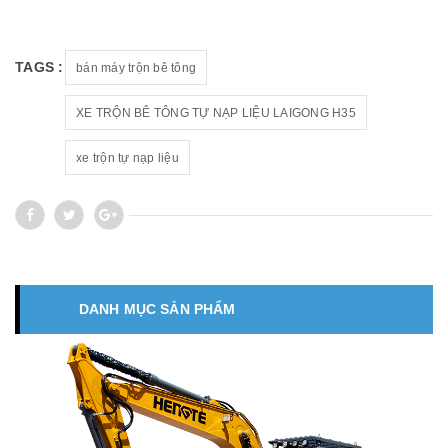
TAGS :
bán máy trộn bê tông
XE TRỘN BÊ TÔNG TỰ NẠP LIỆU LAIGONG H35
xe trộn tự nạp liệu
DANH MỤC SẢN PHẨM