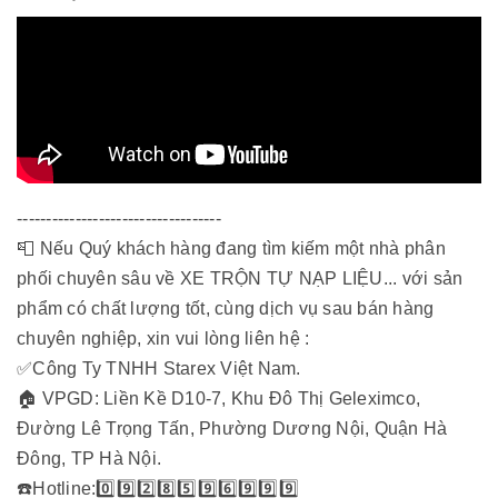
-----------------------------------
📮 Nếu Quý khách hàng đang tìm kiếm một nhà phân
phối chuyên sâu về XE TRỘN TỰ NẠP LIỆU... với sản
phẩm có chất lượng tốt, cùng dịch vụ sau bán hàng
chuyên nghiệp, xin vui lòng liên hệ :
✅Công Ty TNHH Starex Việt Nam.
🏠 VPGD: Liền Kề D10-7, Khu Đô Thị Geleximco,
Đường Lê Trọng Tấn, Phường Dương Nội, Quận Hà
Đông, TP Hà Nội.
☎️Hotline:0️⃣9️⃣2️⃣8️⃣5️⃣9️⃣6️⃣9️⃣9️⃣9️⃣