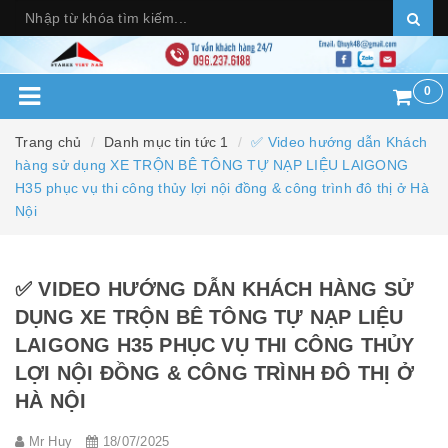
0
Trang chủ
Danh mục tin tức 1
✅ Video hướng dẫn Khách
hàng sử dụng XE TRỘN BÊ TÔNG TỰ NẠP LIỆU LAIGONG
H35 phục vụ thi công thủy lợi nội đồng & công trình đô thị ở Hà
Nội
✅ VIDEO HƯỚNG DẪN KHÁCH HÀNG SỬ
DỤNG XE TRỘN BÊ TÔNG TỰ NẠP LIỆU
LAIGONG H35 PHỤC VỤ THI CÔNG THỦY
LỢI NỘI ĐỒNG & CÔNG TRÌNH ĐÔ THỊ Ở
HÀ NỘI
Mr Huy
18/07/2025