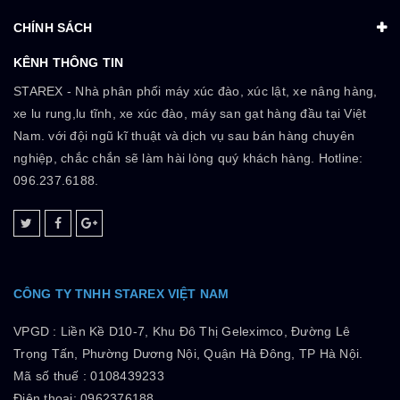
CHÍNH SÁCH
KÊNH THÔNG TIN
STAREX - Nhà phân phối máy xúc đào, xúc lật, xe nâng hàng,
xe lu rung,lu tĩnh, xe xúc đào, máy san gạt hàng đầu tại Việt
Nam. với đội ngũ kĩ thuật và dịch vụ sau bán hàng chuyên
nghiệp, chắc chắn sẽ làm hài lòng quý khách hàng. Hotline:
096.237.6188.
CÔNG TY TNHH STAREX VIỆT NAM
VPGD :
Liền Kề D10-7, Khu Đô Thị Geleximco, Đường Lê
Trọng Tấn, Phường Dương Nội, Quận Hà Đông, TP Hà Nội.
Mã số thuế :
0108439233
Điện thoại: 0962376188