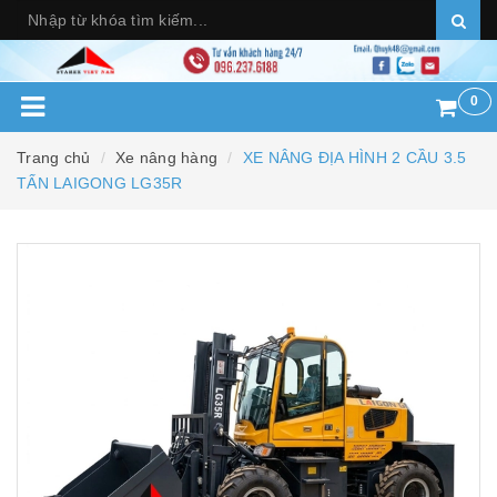
0
Trang chủ
Xe nâng hàng
XE NÂNG ĐỊA HÌNH 2 CẦU 3.5
TẤN LAIGONG LG35R