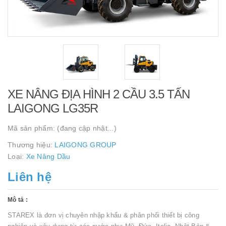
XE NÂNG ĐỊA HÌNH 2 CẦU 3.5 TẤN
LAIGONG LG35R
Mã sản phẩm:
(đang cập nhật...)
Thương hiệu:
LAIGONG GROUP
Loại:
Xe Nâng Dầu
Liên hệ
Mô tả :
STAREX là đơn vị chuyên nhập khẩu & phân phối thiết bị công