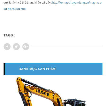
quý khách có thể tham khảo tại đây:
http://xemaychuyendung.vn/may-xuc-
lat-b625768.html
TAGS :
DANH MỤC SẢN PHẨM