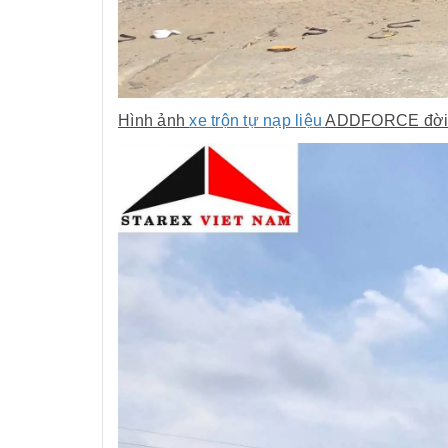
Hình ảnh
xe trộn tự nạp liệu
ADDFORCE đời m