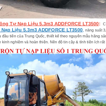
ê Tông Tự Nạp Liệu 5.3m3 ADDFORCE LT3500
:
C
ự Nạp Liệu 5.3m3 ADDFORCE LT3500
,
năng suất 3
u đầu tiên của Trung Quốc, thiết kế theo nguyên mẫu hãng sản 
kinh nghiệm và hoàn thiện. Nên độ tin cậy & tính tiện ích rấ