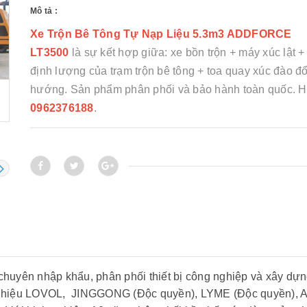
Mô tả :
Xe Trộn Bê Tông Tự Nạp Liệu 5.3m3 ADDFORCE
LT3500
là sự kết hợp giữa: xe bồn trộn + máy xúc lật +
định lượng của trạm trộn bê tông + toa quay xúc đào đ
hướng. Sản phẩm phân phối và bảo hành toàn quốc. Ho
0962376188
.
huyên nhập khẩu, phân phối thiết bị công nghiệp và xây dựn
ơng hiệu LOVOL, JINGGONG (Độc quyền), LYME (Độc quyền)