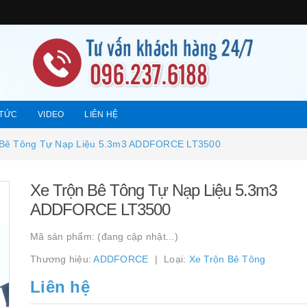
 TỨC
VIDEO
LIÊN HỆ
 Bê Tông Tự Nạp Liệu 5.3m3 ADDFORCE LT3500
Xe Trộn Bê Tông Tự Nạp Liệu 5.3m3
ADDFORCE LT3500
Mã sản phẩm:
(đang cập nhật...)
Thương hiệu:
ADDFORCE
Loại:
Xe Trộn Bê Tông
Liên hệ