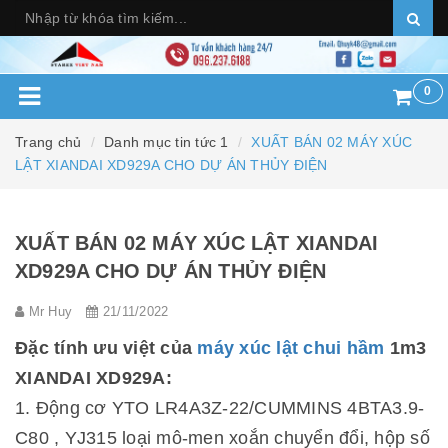
0
Trang chủ
Danh mục tin tức 1
XUẤT BÁN 02 MÁY XÚC
LẬT XIANDAI XD929A CHO DỰ ÁN THỦY ĐIỆN
XUẤT BÁN 02 MÁY XÚC LẬT XIANDAI
XD929A CHO DỰ ÁN THỦY ĐIỆN
Mr Huy
21/11/2022
Đặc tính ưu việt của
máy xúc lật chui hầm
1m3
XIANDAI XD929A:
1. Động cơ YTO LR4A3Z-22/CUMMINS 4BTA3.9-
C80 , YJ315 loại mô-men xoắn chuyển đổi, hộp số