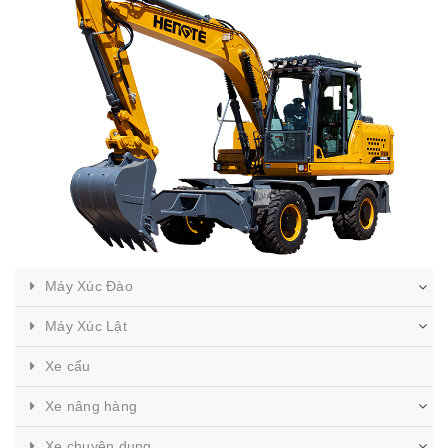
Máy Xúc Đào
Máy Xúc Lật
Xe cẩu
Xe nâng hàng
Xe chuyên dụng