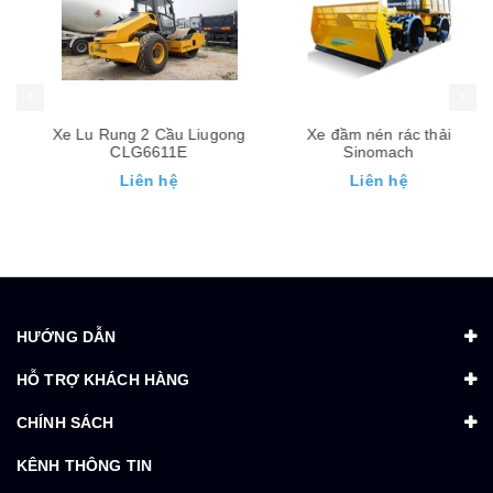
Xe Lu Rung 2 Cầu Liugong
Xe đầm nén rác thải
CLG6611E
Sinomach
Liên hệ
Liên hệ
HƯỚNG DẪN
HỖ TRỢ KHÁCH HÀNG
CHÍNH SÁCH
KÊNH THÔNG TIN