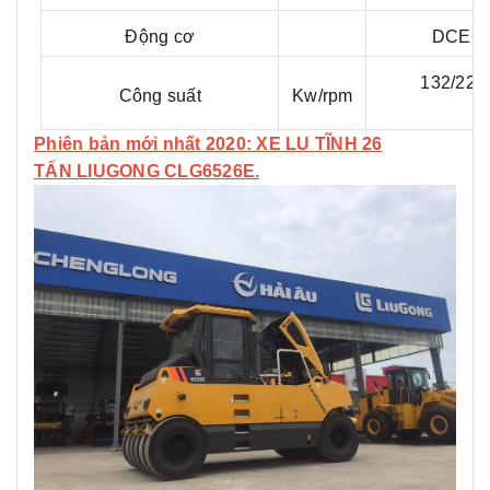
Động cơ
DCEC
132/220
Công suất
Kw/rpm
Phiên bản mới nhất 2020: XE LU TĨNH 26
TẤN LIUGONG CLG6526E.