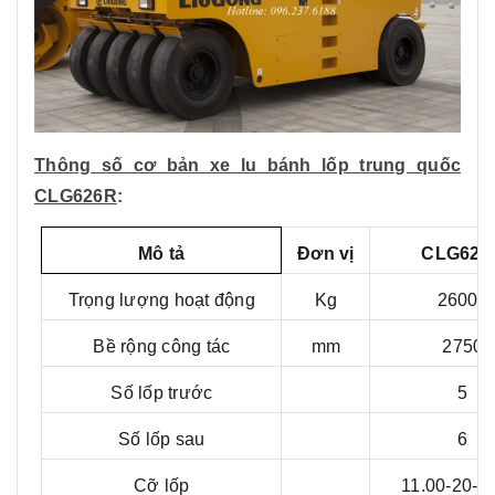
Thông số cơ bản xe lu bánh lốp trung quốc
CLG626R
:
Mô tả
Đơn vị
CLG626
Trọng lượng hoạt động
Kg
26000
Bề rộng công tác
mm
2750
Số lốp trước
5
Số lốp sau
6
Cỡ lốp
11.00-20-