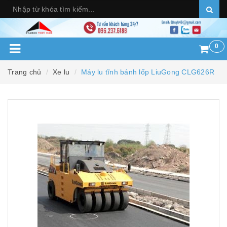
0
Trang chủ
Xe lu
Máy lu tĩnh bánh lốp LiuGong CLG626R