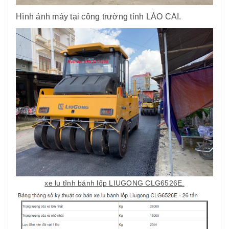
Hình ảnh máy tại công trường tỉnh LÀO CAI.
xe lu tĩnh bánh lốp LIUGONG CLG6526E.