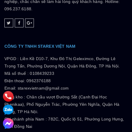
nghiệp, chắc chắn sẽ làm hài lòng quý khách hàng. Hotline:
096.237.6188.
CÔNG TY TNHH STAREX VIỆT NAM
VPGD :
Liền Kề D10-7, Khu Đô Thị Geleximco, Đường Lê
Trọng Tấn, Phường Dương Nội, Quận Hà Đông, TP Hà Nội.
Mã số thuế :
0108439233
Điện thoại: 0962376188
Email: starexvietnam@gmail.com
Tổng kho :
Chân cầu vượt Đường Sắt (Cạnh Đại Học
Phenikaa), Phố Nguyễn Trác, Phường Yên Nghĩa, Quận Hà
Đông, TP Hà Nội.
Chi nhánh phía Nam :
782C, Quốc lộ 51, Phường Long Hưng,
Tỉnh Đồng Nai