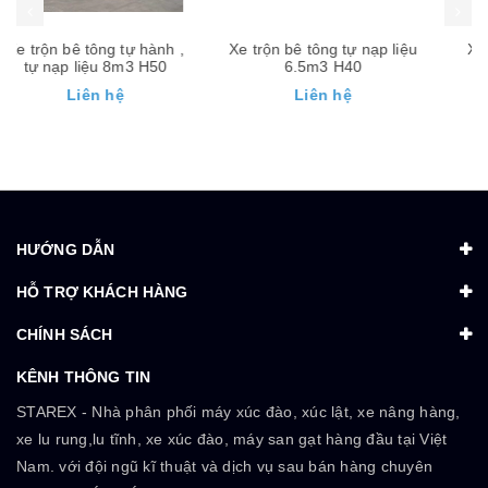
Xe trộn bê tông tự nạp liệu
Xe trộn tự nạp liệu 4m3
6.5m3 H40
H25
Liên hệ
Liên hệ
HƯỚNG DẪN
HỖ TRỢ KHÁCH HÀNG
CHÍNH SÁCH
KÊNH THÔNG TIN
STAREX - Nhà phân phối máy xúc đào, xúc lật, xe nâng hàng,
xe lu rung,lu tĩnh, xe xúc đào, máy san gạt hàng đầu tại Việt
Nam. với đội ngũ kĩ thuật và dịch vụ sau bán hàng chuyên